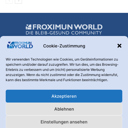
Cookie-Zustimmung
Über uns
Wir verwenden Technologien wie Cookies, um Geräteinformationen zu
speichern und/oder darauf zuzugreifen. Wir tun dies, um das Browsing-
Hinter dieser Webseite steht die FROXIMUN AG. Diese
Erlebnis zu verbessern und um (nicht) personalisierte Werbung
Transparenz ist uns wichtig. Warum betreiben wir diesen
anzuzeigen. Wenn du nicht zustimmst oder die Zustimmung widerrufst,
Kanal? Weil nur informierte und aufgeklärte Menschen den
kann dies bestimmte Merkmale und Funktionen beeinträchtigen.
Nutzen eines Produktes erkennen, das der Vorbeugung und
Vermeidung von Krankheiten dient.
Akzeptieren
Kontaktieren Sie uns:
info@froximunworld.de
Ablehnen
Froximun Online-Shop
Die Froximun AG
Datenschutzerklärung
Einstellungen ansehen
Impressum
Nutzungsbedingungen
Cookie-Richtlinie (EU)