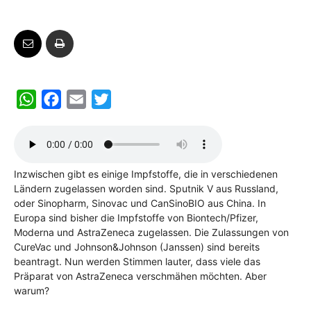
W
F
E
T
h
a
m
w
a
c
a
i
t
e
i
t
Inzwischen gibt es einige Impfstoffe, die in verschiedenen
s
b
l
t
Ländern zugelassen worden sind. Sputnik V aus Russland,
A
o
e
oder Sinopharm, Sinovac und CanSinoBIO aus China. In
p
o
r
Europa sind bisher die Impfstoffe von Biontech/Pfizer,
Moderna und AstraZeneca zugelassen. Die Zulassungen von
p
k
CureVac und Johnson&Johnson (Janssen) sind bereits
beantragt. Nun werden Stimmen lauter, dass viele das
Präparat von AstraZeneca verschmähen möchten. Aber
warum?