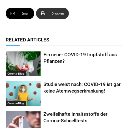
p
o
r
Email
Drucken
p
k
RELATED ARTICLES
Ein neuer COVID-19 Impfstoff aus
Pflanzen?
Corona-Blog
Studie weist nach: COVID-19 ist gar
keine Atemwegserkrankung!
Corona-Blog
Zweifelhafte Inhaltsstoffe der
Corona-Schnelltests