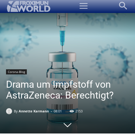
Corona-Blog
Drama um Impfstoff von
AstraZeneca: Berechtigt?
-
By
Annette Karmann
08:01
2153