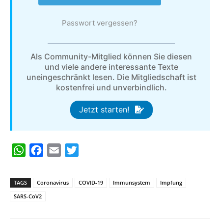
Passwort vergessen?
Als Community-Mitglied können Sie diesen
und viele andere interessante Texte
uneingeschränkt lesen. Die Mitgliedschaft ist
kostenfrei und unverbindlich.
Jetzt starten!
W
F
E
T
h
a
m
w
a
c
a
i
TAGS
Coronavirus
COVID-19
Immunsystem
Impfung
t
e
i
t
SARS-CoV2
s
b
l
t
A
o
e