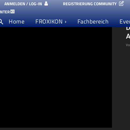
ANMELDEN / LOG-IN
REGISTRIERUNG COMMUNITY
ENTER
G
Home
FROXIKON
Fachbereich
Eve
D
A
Vo