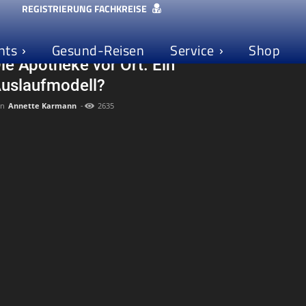
REGISTRIERUNG FACHKREISE
esellschaft
Redaktions-Tipp
Titelstory
Video
nts
Gesund-Reisen
Service
Shop
ie Apotheke vor Ort. Ein
uslaufmodell?
n
Annette Karmann
-
2635