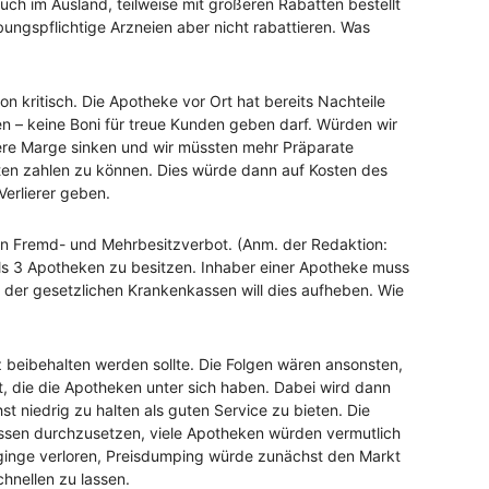
ch im Ausland, teilweise mit größeren Rabatten bestellt
ngspflichtige Arzneien aber nicht rabattieren. Was
 kritisch. Die Apotheke vor Ort hat bereits Nachteile
en – keine Boni für treue Kunden geben darf. Würden wir
re Marge sinken und wir müssten mehr Präparate
ten zahlen zu können. Dies würde dann auf Kosten des
erlierer geben.
n Fremd- und Mehrbesitzverbot. (Anm. der Redaktion:
ls 3 Apotheken zu besitzen. Inhaber einer Apotheke muss
 der gesetzlichen Krankenkassen will dies aufheben. Wie
 beibehalten werden sollte. Die Folgen wären ansonsten,
 die die Apotheken unter sich haben. Dabei wird dann
t niedrig zu halten als guten Service zu bieten. Die
essen durchzusetzen, viele Apotheken würden vermutlich
ginge verloren, Preisdumping würde zunächst den Markt
hnellen zu lassen.