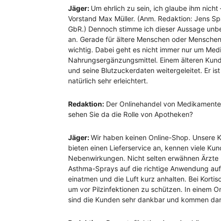
Jäger:
Um ehrlich zu sein, ich glaube ihm nich
Vorstand Max Müller. (Anm. Redaktion: Jens 
GbR.) Dennoch stimme ich dieser Aussage unbe
an. Gerade für ältere Menschen oder Menschen, 
wichtig. Dabei geht es nicht immer nur um Me
Nahrungsergänzungsmittel. Einem älteren Kunde
und seine Blutzuckerdaten weitergeleitet. Er is
natürlich sehr erleichtert.
Redaktion:
Der Onlinehandel von Medikamenten 
sehen Sie da die Rolle von Apotheken?
Jäger:
Wir haben keinen Online-Shop. Unsere 
bieten einen Lieferservice an, kennen viele 
Nebenwirkungen. Nicht selten erwähnen Ärzte 
Asthma-Sprays auf die richtige Anwendung auf
einatmen und die Luft kurz anhalten. Bei Kort
um vor Pilzinfektionen zu schützen. In einem O
sind die Kunden sehr dankbar und kommen dann