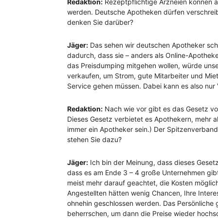
Redaktion:
Rezeptpflichtige Arzneien können au
werden. Deutsche Apotheken dürfen verschreibu
denken Sie darüber?
Jäger:
Das sehen wir deutschen Apotheker schon
dadurch, dass sie – anders als Online-Apothek
das Preisdumping mitgehen wollen, würde unse
verkaufen, um Strom, gute Mitarbeiter und Mie
Service gehen müssen. Dabei kann es also nur V
Redaktion:
Nach wie vor gibt es das Gesetz vo
Dieses Gesetz verbietet es Apothekern, mehr a
immer ein Apotheker sein.) Der Spitzenverband
stehen Sie dazu?
Jäger:
Ich bin der Meinung, dass dieses Gesetz
dass es am Ende 3 – 4 große Unternehmen gibt,
meist mehr darauf geachtet, die Kosten möglichs
Angestellten hätten wenig Chancen, Ihre Inter
ohnehin geschlossen werden. Das Persönliche 
beherrschen, um dann die Preise wieder hochsc