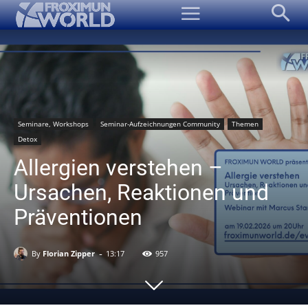
Seminare, Workshops
Seminar-Aufzeichnungen Community
Themen
Detox
Allergien verstehen –
Ursachen, Reaktionen und
Präventionen
-
By
Florian Zipper
13:17
957