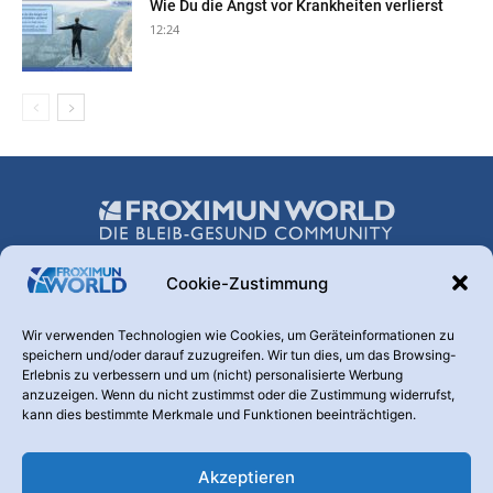
Wie Du die Angst vor Krankheiten verlierst
12:24
Cookie-Zustimmung
Über uns
Wir verwenden Technologien wie Cookies, um Geräteinformationen zu
speichern und/oder darauf zuzugreifen. Wir tun dies, um das Browsing-
Hinter dieser Webseite steht die FROXIMUN AG. Diese
Erlebnis zu verbessern und um (nicht) personalisierte Werbung
Transparenz ist uns wichtig. Warum betreiben wir diesen
anzuzeigen. Wenn du nicht zustimmst oder die Zustimmung widerrufst,
Kanal? Weil nur informierte und aufgeklärte Menschen den
kann dies bestimmte Merkmale und Funktionen beeinträchtigen.
Nutzen eines Produktes erkennen, das der Vorbeugung und
Vermeidung von Krankheiten dient.
Akzeptieren