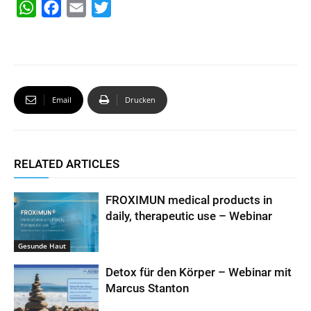
W
F
E
T
h
a
m
w
a
c
a
i
t
e
i
t
s
b
l
t
Email
Drucken
A
o
e
p
o
r
p
k
RELATED ARTICLES
FROXIMUN medical products in
daily, therapeutic use – Webinar
Gesunde Haut
Detox für den Körper – Webinar mit
Marcus Stanton