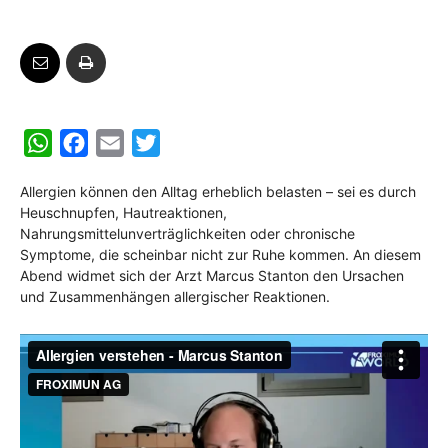
W
F
E
T
h
a
m
w
Allergien können den Alltag erheblich belasten – sei es durch
a
c
a
i
Heuschnupfen, Hautreaktionen,
t
e
i
t
Nahrungsmittelunverträglichkeiten oder chronische
s
b
l
t
Symptome, die scheinbar nicht zur Ruhe kommen. An diesem
Abend widmet sich der Arzt Marcus Stanton den Ursachen
A
o
e
und Zusammenhängen allergischer Reaktionen.
p
o
r
p
k