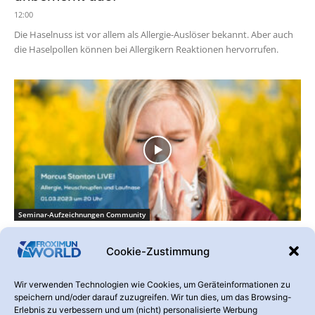
12:00
Die Haselnuss ist vor allem als Allergie-Auslöser bekannt. Aber auch
die Haselpollen können bei Allergikern Reaktionen hervorrufen.
Seminar-Aufzeichnungen Community
Allergie, Heuschnupfen und Laufnase /
Cookie-Zustimmung
LIVE mit Marcus Stanton – 01.03.2023
19:56
Wir verwenden Technologien wie Cookies, um Geräteinformationen zu
https://vimeo.com/803985655/f3fa10b1b2 Alle Jahre wieder
speichern und/oder darauf zuzugreifen. Wir tun dies, um das Browsing-
verfolgen uns die saisonalen und die ständigen Allergien. In der
Erlebnis zu verbessern und um (nicht) personalisierte Werbung