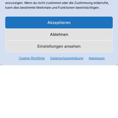
anzuzeigen. Wenn du nicht zustimmst oder die Zustimmung widerrufst,
Allgemeinheit gelten diese meist als unumkehrbar und gesetzt. Doch
kann dies bestimmte Merkmale und Funktionen beeinträchtigen.
wieso kann...
Akzeptieren
Ablehnen
Einstellungen ansehen
Cookie-Richtlinie
Datenschutzerklärung
Impressum
Detox
Wissenschaft entdeckt bahnbrechende
Fasten-Effekte!
15:26
Das Fasten an sich kennt die Menschheit schon aus Notzeiten seit
jeher. Das Heilfasten unterscheidet sich davon stark. Und es hat
positive Effekte auf ...