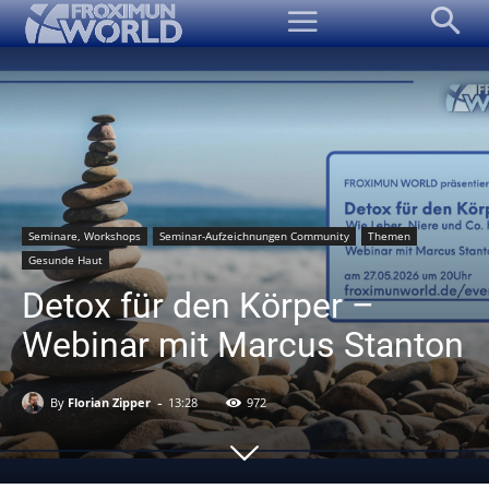
Seminare, Workshops
Seminar-Aufzeichnungen Community
Themen
Gesunde Haut
Detox für den Körper –
Webinar mit Marcus Stanton
-
By
Florian Zipper
13:28
972