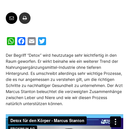
W
F
E
T
h
a
m
w
Der Begriff “Detox” wird heutzutage sehr leichtfertig in den
a
c
a
i
Raum geworfen. Er wirkt beinahe wie ein weiterer Trend der
t
e
i
t
Nahrungsergänzungsmittel-Industrie ohne tieferen
s
b
l
t
Hintergrund. Es umschreibt allerdings sehr wichtige Prozesse,
die es nur angemessen zu verstehen gilt, um die richtigen
A
o
e
Schritte zu nachhaltiger Gesundheit zu unternehmen. Der Arzt
p
o
r
Marcus Stanton beleuchtet die verzweigten Zusammenhänge
p
k
zwischen Leber und Niere und wie wir diesen Prozess
natürlich unterstützen können.