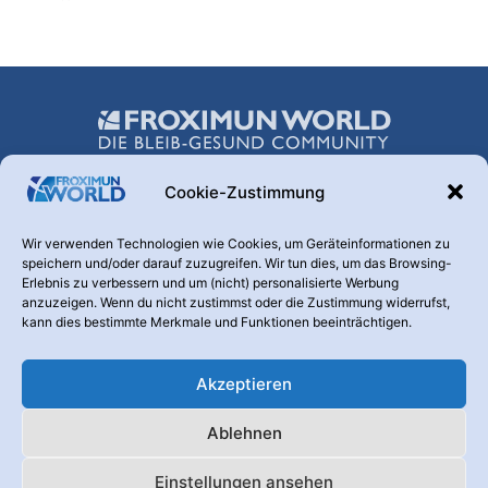
Cookie-Zustimmung
Über uns
Wir verwenden Technologien wie Cookies, um Geräteinformationen zu
speichern und/oder darauf zuzugreifen. Wir tun dies, um das Browsing-
Hinter dieser Webseite steht die FROXIMUN AG. Diese
Erlebnis zu verbessern und um (nicht) personalisierte Werbung
Transparenz ist uns wichtig. Warum betreiben wir diesen
anzuzeigen. Wenn du nicht zustimmst oder die Zustimmung widerrufst,
Kanal? Weil nur informierte und aufgeklärte Menschen den
kann dies bestimmte Merkmale und Funktionen beeinträchtigen.
Nutzen eines Produktes erkennen, das der Vorbeugung und
Vermeidung von Krankheiten dient.
Akzeptieren
Kontaktieren Sie uns:
info@froximunworld.de
Ablehnen
Froximun Online-Shop
Die Froximun AG
Datenschutzerklärung
Einstellungen ansehen