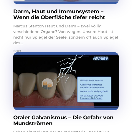
Darm, Haut und Immunsystem –
Wenn die Oberfläche tiefer reicht
Marcus Stanton Haut und Darm – zwei völlig
verschiedene Organe? Von wegen. Unsere Haut ist
nicht nur Spiegel der Seele, sondern oft auch Spiegel
des...
10:09
Oraler Galvanismus – Die Gefahr von
Mundströmen