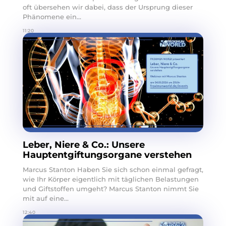
oft übersehen wir dabei, dass der Ursprung dieser
Phänomene ein...
11:20
Leber, Niere & Co.: Unsere
Hauptentgiftungsorgane verstehen
Marcus Stanton Haben Sie sich schon einmal gefragt,
wie Ihr Körper eigentlich mit täglichen Belastungen
und Giftstoffen umgeht? Marcus Stanton nimmt Sie
mit auf eine...
12:40