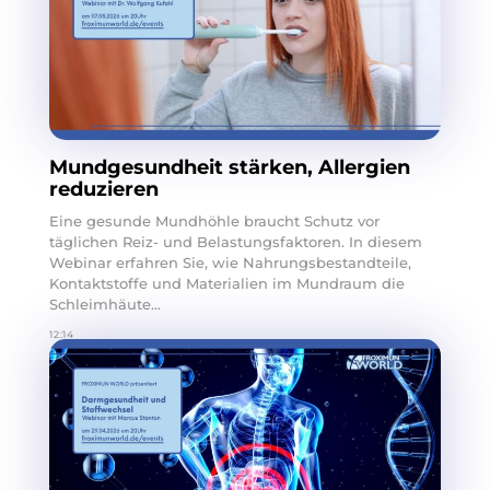
Mundgesundheit stärken, Allergien
reduzieren
Eine gesunde Mundhöhle braucht Schutz vor
täglichen Reiz- und Belastungsfaktoren. In diesem
Webinar erfahren Sie, wie Nahrungsbestandteile,
Kontaktstoffe und Materialien im Mundraum die
Schleimhäute...
12:14