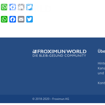
WhatsApp
Facebook
Email
Twitter
WhatsApp
Facebook
Email
Twitter
Übe
Hint
Kana
und 
Kont
© 2018-2020 – Froximun AG