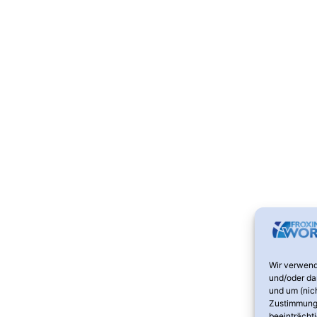
Wir verwend
und/oder da
und um (nic
Zustimmung 
beeinträcht