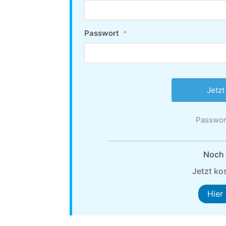
Passwort
*
Passwor
Noch n
Jetzt kos
Hier 