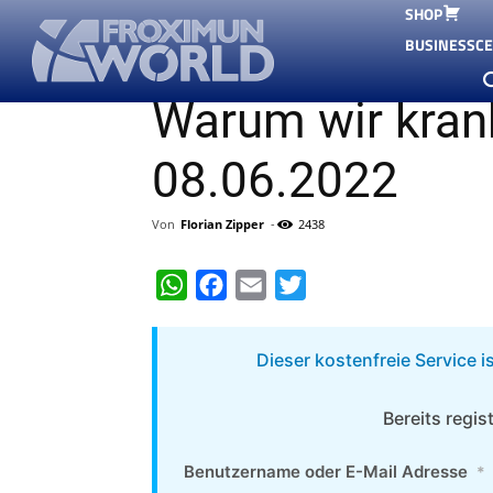
SHOP
Start
Seminare, Workshops
Seminar-Aufzeichnu
BUSINESSC
Seminare, Workshops
Seminar-Aufzeichnungen Community
Warum wir krank
08.06.2022
Von
Florian Zipper
-
2438
WhatsApp
Facebook
Email
Twitter
Dieser kostenfreie Service is
Bereits regis
Benutzername oder E-Mail Adresse
*