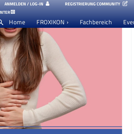
ANMELDEN / LOG-IN
REGISTRIERUNG COMMUNITY
ENTER
Home
FROXIKON
Fachbereich
Eve