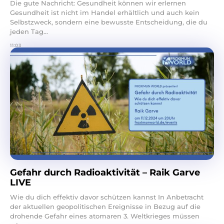
Die gute Nachricht: Gesundheit können wir erlernen
Gesundheit ist nicht im Handel erhältlich und auch kein
Selbstzweck, sondern eine bewusste Entscheidung, die du
jeden Tag...
11:03
Gefahr durch Radioaktivität – Raik Garve
LIVE
Wie du dich effektiv davor schützen kannst In Anbetracht
der aktuellen geopolitischen Ereignisse in Bezug auf die
drohende Gefahr eines atomaren 3. Weltkrieges müssen