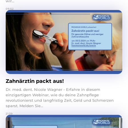
wir...
09:52
Zahnärztin packt aus!
Dr. med. dent. Nicole Wagner - Erfahre in diesem
einzigartigen Webinar, wie du deine Zahnpflege
revolutionierst und langfristig Zeit, Geld und Schmerzen
sparst. Melden Sie...
21:39