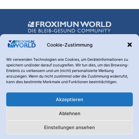
Cookie-Zustimmung
Über uns
Wir verwenden Technologien wie Cookies, um Geräteinformationen zu
speichern und/oder darauf zuzugreifen. Wir tun dies, um das Browsing-
Hinter dieser Webseite steht die FROXIMUN AG. Diese
Erlebnis zu verbessern und um (nicht) personalisierte Werbung
Transparenz ist uns wichtig. Warum betreiben wir diesen
anzuzeigen. Wenn du nicht zustimmst oder die Zustimmung widerrufst,
Kanal? Weil nur informierte und aufgeklärte Menschen den
kann dies bestimmte Merkmale und Funktionen beeinträchtigen.
Nutzen eines Produktes erkennen, das der Vorbeugung und
Vermeidung von Krankheiten dient.
Akzeptieren
Kontaktieren Sie uns:
info@froximunworld.de
Ablehnen
Froximun Online-Shop
Die Froximun AG
Datenschutzerklärung
Einstellungen ansehen
Impressum
Nutzungsbedingungen
Cookie-Richtlinie (EU)