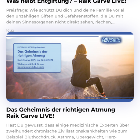
Was heißt Entgiftung? – Raik Garve LIVE!
Preisfrage: Wie schützt Du dich und deine Familie vor all
den unzähligen Giften und Gefahrenstoffen, die Du mit
deinen Sinnesorganen nicht direkt sehen, riechen,...
10:22
Das Geheimnis der richtigen Atmung –
Raik Garve LIVE!
Hast Du gewusst, dass einige medizinische Experten über
zweihundert chronische Zivilisationskrankheiten wie zum
Beispiel Bluthochdruck, Asthma, Übergewicht, Herz-