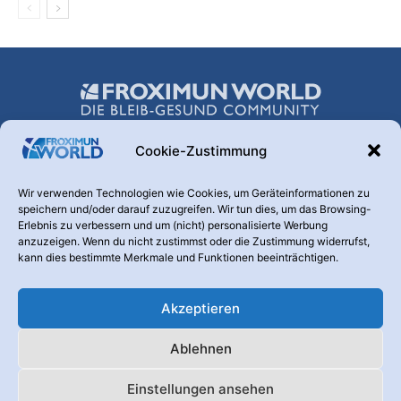
Cookie-Zustimmung
Über uns
Wir verwenden Technologien wie Cookies, um Geräteinformationen zu
speichern und/oder darauf zuzugreifen. Wir tun dies, um das Browsing-
Hinter dieser Webseite steht die FROXIMUN AG. Diese
Erlebnis zu verbessern und um (nicht) personalisierte Werbung
Transparenz ist uns wichtig. Warum betreiben wir diesen
anzuzeigen. Wenn du nicht zustimmst oder die Zustimmung widerrufst,
Kanal? Weil nur informierte und aufgeklärte Menschen den
kann dies bestimmte Merkmale und Funktionen beeinträchtigen.
Nutzen eines Produktes erkennen, das der Vorbeugung und
Vermeidung von Krankheiten dient.
Akzeptieren
Kontaktieren Sie uns:
info@froximunworld.de
Ablehnen
Froximun Online-Shop
Die Froximun AG
Datenschutzerklärung
Einstellungen ansehen
Impressum
Nutzungsbedingungen
Cookie-Richtlinie (EU)