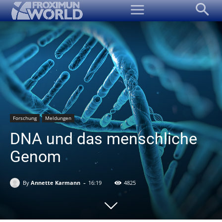
Forschung
Meldungen
DNA und das menschliche
Genom
-
By
Annette Karmann
16:19
4825