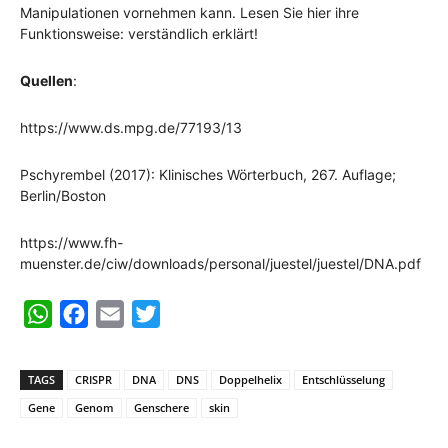
Manipulationen vornehmen kann. Lesen Sie hier ihre
Funktionsweise: verständlich erklärt!
Quellen
:
https://www.ds.mpg.de/77193/13
Pschyrembel (2017): Klinisches Wörterbuch, 267. Auflage;
Berlin/Boston
https://www.fh-
muenster.de/ciw/downloads/personal/juestel/juestel/DNA.pdf
W
F
E
T
h
a
m
w
a
c
a
i
TAGS
CRISPR
DNA
DNS
Doppelhelix
Entschlüsselung
t
e
i
t
Gene
Genom
Genschere
skin
s
b
l
t