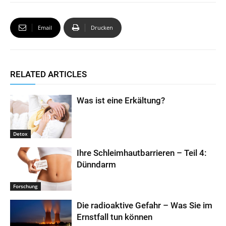
A
o
e
p
o
r
Email
Drucken
p
k
RELATED ARTICLES
Was ist eine Erkältung?
Detox
Ihre Schleimhautbarrieren – Teil 4:
Dünndarm
Forschung
Die radioaktive Gefahr – Was Sie im
Ernstfall tun können