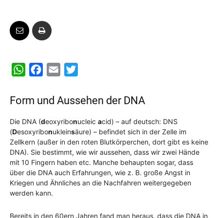
W
F
E
T
h
a
m
w
a
c
a
i
Form und Aussehen der DNA
t
e
i
t
Die DNA (
d
eoxyribo
n
ucleic
a
cid) – auf deutsch: DNS
s
b
l
t
(
D
esoxyribo
n
uklein
s
äure) – befindet sich in der Zelle im
A
o
e
Zellkern (außer in den roten Blutkörperchen, dort gibt es keine
p
o
r
DNA). Sie bestimmt, wie wir aussehen, dass wir zwei Hände
mit 10 Fingern haben etc. Manche behaupten sogar, dass
p
k
über die DNA auch Erfahrungen, wie z. B. große Angst in
Kriegen und Ähnliches an die Nachfahren weitergegeben
werden kann.
Bereits in den 60ern Jahren fand man heraus, dass die DNA in