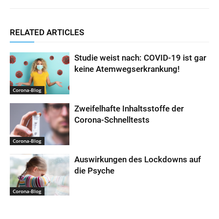
p
o
r
p
k
RELATED ARTICLES
Studie weist nach: COVID-19 ist gar
keine Atemwegserkrankung!
Corona-Blog
Zweifelhafte Inhaltsstoffe der
Corona-Schnelltests
Corona-Blog
Auswirkungen des Lockdowns auf
die Psyche
Corona-Blog