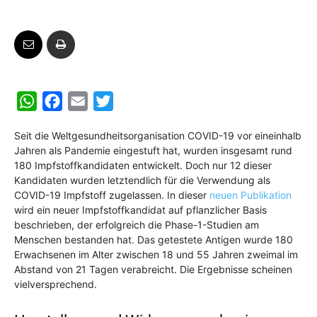
W
F
E
T
h
a
m
w
Seit die Weltgesundheitsorganisation COVID-19 vor eineinhalb
a
c
a
i
Jahren als Pandemie eingestuft hat, wurden insgesamt rund
t
e
i
t
180 Impfstoffkandidaten entwickelt. Doch nur 12 dieser
s
b
l
t
Kandidaten wurden letztendlich für die Verwendung als
COVID-19 Impfstoff zugelassen. In dieser
neuen Publikation
A
o
e
wird ein neuer Impfstoffkandidat auf pflanzlicher Basis
p
o
r
beschrieben, der erfolgreich die Phase-1-Studien am
p
k
Menschen bestanden hat. Das getestete Antigen wurde 180
Erwachsenen im Alter zwischen 18 und 55 Jahren zweimal im
Abstand von 21 Tagen verabreicht. Die Ergebnisse scheinen
vielversprechend.