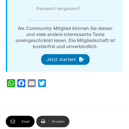
Passwort vergessen?
Als Community-Mitglied können Sie diesen
und viele andere interessante Texte
uneingeschränkt lesen. Die Mitgliedschaft ist
kostenfrei und unverbindlich.
Jetzt starten!
W
F
E
T
h
a
m
w
a
c
a
i
t
e
i
t
s
b
l
t
Email
Drucken
A
o
e