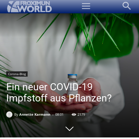
Corona-Blog
Ein neuer COVID-19
Impfstoff aus Pflanzen?
-
By
Annette Karmann
08:01
2179