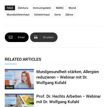
a
c
a
i
TAGS
Dentura
Immunsystem
MANC
Mund
t
e
i
t
Mundschleimhaut
Schleimhaut
Serie
Zähne
s
b
l
t
A
o
e
p
o
r
Email
Drucken
p
k
RELATED ARTICLES
Mundgesundheit stärken, Allergien
reduzieren – Webinar mit Dr.
Wolfgang Kufahl
Mund
Prof. Dr. Hechts Arbeiten – Webinar
mit Dr. Wolfgang Kufahl