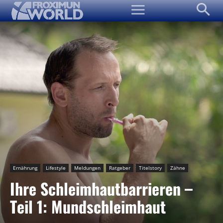
Ernährung
Lifestyle
Meldungen
Ratgeber
Titelstory
Zähne
Ihre Schleimhautbarrieren –
Teil 1: Mundschleimhaut