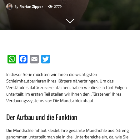
-
By
Florian Zipper
2779
W
F
E
T
h
a
m
w
In dieser Serie möchten wir Ihnen die wichtigsten
a
c
a
i
Schleimhautbarrieren Ihres Körpers näherbringen. Um das
t
e
i
t
Verständnis dafür zu vereinfachen, haben wir diese in fünf Folgen
s
b
l
t
unterteilt. Im ersten Teil stellen wir Ihnen den „Türsteher“ Ihres
Verdauungssystems vor: Die Mundschleimhaut.
A
o
e
p
o
r
Der Aufbau und die Funktion
p
k
Die Mundschleimhaut kleidet Ihre gesamte Mundhöhle aus. Streng
genommen unterteilt man sie in drei Unterbereiche ein, da, wie Sie