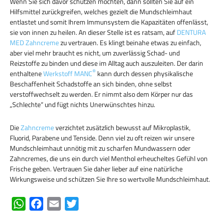
Wenn Sie sich davor schützen möchten, dann sollten Sie auf ein
Hilfsmittel zurückgreifen, welches gezielt die Mundschleimhaut
entlastet und somit Ihrem Immunsystem die Kapazitäten offenlässt,
sie von innen zu heilen. An dieser Stelle ist es ratsam, auf
DENTURA
MED Zahncreme
zu vertrauen. Es klingt beinahe etwas zu einfach,
aber viel mehr braucht es nicht, um zuverlässig Schad- und
Reizstoffe zu binden und diese im Alltag auch auszuleiten. Der darin
®
enthaltene
Werkstoff MANC
kann durch dessen physikalische
Beschaffenheit Schadstoffe an sich binden, ohne selbst
verstoffwechselt zu werden. Er nimmt also dem Körper nur das
„Schlechte“ und fügt nichts Unerwünschtes hinzu.
Die
Zahncreme
verzichtet zusätzlich bewusst auf Mikroplastik,
Fluorid, Parabene und Tenside. Denn viel zu oft reizen wir unsere
Mundschleimhaut unnötig mit zu scharfen Mundwassern oder
Zahncremes, die uns ein durch viel Menthol erheucheltes Gefühl von
Frische geben. Vertrauen Sie daher lieber auf eine natürliche
Wirkungsweise und schützen Sie Ihre so wertvolle Mundschleimhaut.
W
F
E
T
h
a
m
w