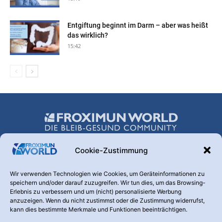
Entgiftung beginnt im Darm – aber was heißt
das wirklich?
15:42
Cookie-Zustimmung
Über uns
Wir verwenden Technologien wie Cookies, um Geräteinformationen zu
speichern und/oder darauf zuzugreifen. Wir tun dies, um das Browsing-
Hinter dieser Webseite steht die FROXIMUN AG. Diese
Erlebnis zu verbessern und um (nicht) personalisierte Werbung
Transparenz ist uns wichtig. Warum betreiben wir diesen
anzuzeigen. Wenn du nicht zustimmst oder die Zustimmung widerrufst,
Kanal? Weil nur informierte und aufgeklärte Menschen den
kann dies bestimmte Merkmale und Funktionen beeinträchtigen.
Nutzen eines Produktes erkennen, das der Vorbeugung und