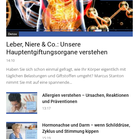
Detox
Leber, Niere & Co.: Unsere
Hauptentgiftungsorgane verstehen
14:10
Haben Sie sich schon einmal gefragt, wie Ihr Körper eigentlich mit
täglichen Belastungen und Giftstoffen umgeht? Marcus Stanton
nimmt Sie mit auf eine spannende...
Allergien verstehen – Ursachen, Reaktionen
und Präventionen
13:17
Hormonachse und Darm – wenn Schilddrüse,
Zyklus und Stimmung kippen
15:19