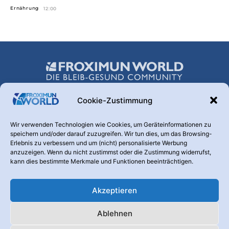
Ernährung
12:00
Cookie-Zustimmung
Über uns
Wir verwenden Technologien wie Cookies, um Geräteinformationen zu
speichern und/oder darauf zuzugreifen. Wir tun dies, um das Browsing-
Hinter dieser Webseite steht die FROXIMUN AG. Diese
Erlebnis zu verbessern und um (nicht) personalisierte Werbung
Transparenz ist uns wichtig. Warum betreiben wir diesen
anzuzeigen. Wenn du nicht zustimmst oder die Zustimmung widerrufst,
Kanal? Weil nur informierte und aufgeklärte Menschen den
kann dies bestimmte Merkmale und Funktionen beeinträchtigen.
Nutzen eines Produktes erkennen, das der Vorbeugung und
Vermeidung von Krankheiten dient.
Akzeptieren
Kontaktieren Sie uns:
info@froximunworld.de
Ablehnen