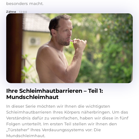
besonders macht.
Zähne
12:00
Ihre Schleimhautbarrieren – Teil 1:
Mundschleimhaut
In dieser Serie möchten wir Ihnen die wichtigsten
Schleimhautbarrieren Ihres Körpers näherbringen. Um das
Verständnis dafür zu vereinfachen, haben wir diese in fünf
Folgen unterteilt. Im ersten Teil stellen wir Ihnen den
„Türsteher“ Ihres Verdauungssystems vor: Die
Mundschleimhaut.