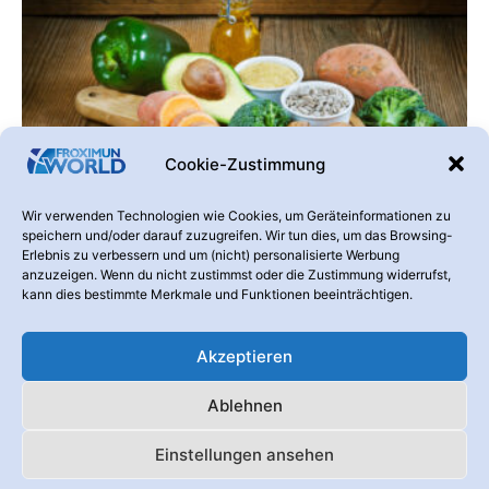
Cookie-Zustimmung
Darmgesundheit
So sichern Sie sich Ihren Tagesbedarf
Wir verwenden Technologien wie Cookies, um Geräteinformationen zu
Vitamin E!
speichern und/oder darauf zuzugreifen. Wir tun dies, um das Browsing-
Erlebnis zu verbessern und um (nicht) personalisierte Werbung
19:07
anzuzeigen. Wenn du nicht zustimmst oder die Zustimmung widerrufst,
kann dies bestimmte Merkmale und Funktionen beeinträchtigen.
Mit Vitamin E verbinden viele Menschen eine schöne Haut, feste
Fingernägel und volles Haar. Auch wenn man keinen messbaren
Mangel hat, kann..
Akzeptieren
Ablehnen
Einstellungen ansehen