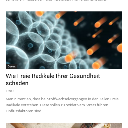
Detox
Wie Freie Radikale Ihrer Gesundheit
schaden
12:00
Man nimmt an, dass bei Stoffwechselvorgängen in den Zellen Freie
Radikale entstehen. Diese sollen zu oxidativem Stress führen.
Einflussfaktoren sind...