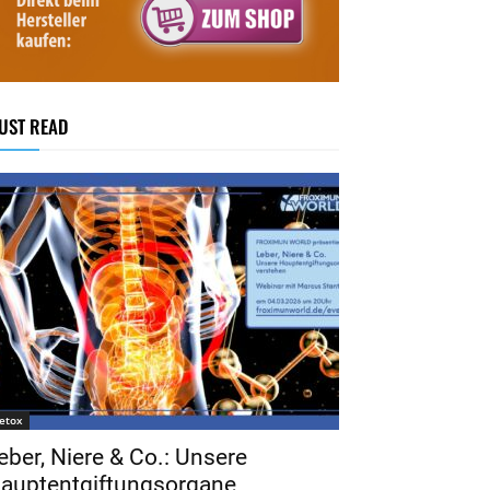
UST READ
etox
eber, Niere & Co.: Unsere
auptentgiftungsorgane