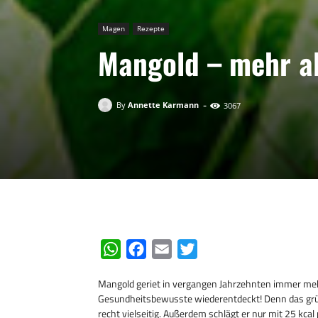
Magen
Rezepte
Mangold – mehr al
-
By
Annette Karmann
3067
W
F
E
T
h
a
m
w
Mangold geriet in vergangen Jahrzehnten immer meh
a
c
a
i
Gesundheitsbewusste wiederentdeckt! Denn das grün
t
e
i
t
recht vielseitig. Außerdem schlägt er nur mit 25 kcal