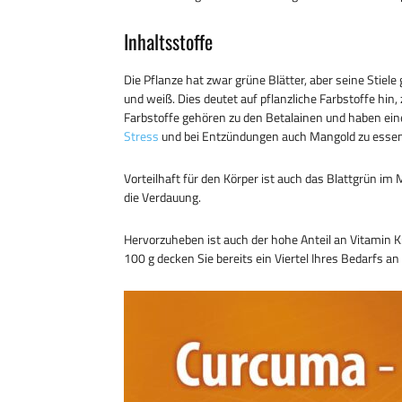
s
b
l
t
Inhaltsstoffe
A
o
e
p
o
r
Die Pflanze hat zwar grüne Blätter, aber seine Stiele 
p
k
und weiß. Dies deutet auf pflanzliche Farbstoffe hin,
Farbstoffe gehören zu den Betalainen und haben eine
Stress
und bei Entzündungen auch Mangold zu essen
Vorteilhaft für den Körper ist auch das Blattgrün im
die Verdauung.
Hervorzuheben ist auch der hohe Anteil an Vitamin K:
100 g decken Sie bereits ein Viertel Ihres Bedarfs an