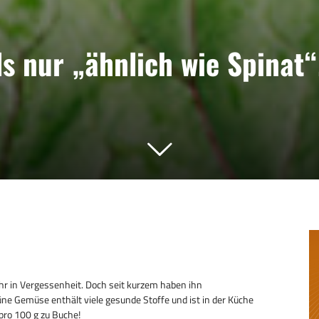
s nur „ähnlich wie Spinat“
r in Vergessenheit. Doch seit kurzem haben ihn
e Gemüse enthält viele gesunde Stoffe und ist in der Küche
 pro 100 g zu Buche!