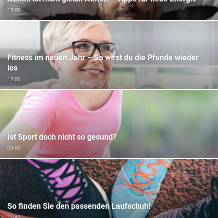
12:00
Fitness im neuen Jahr – So wirst du die Pfunde wieder
los
12:00
Ist Sport doch nicht so gesund?
08:00
So finden Sie den passenden Laufschuh!
11:41