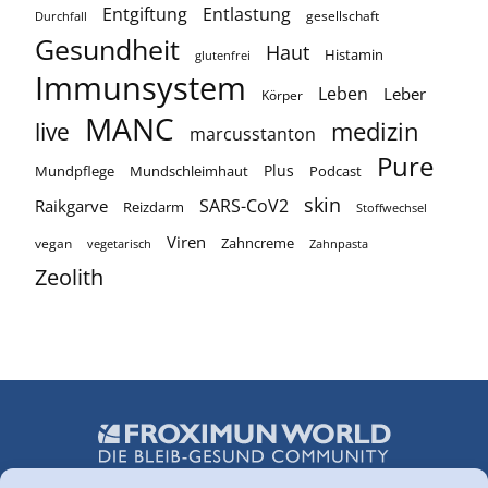
Entgiftung
Entlastung
gesellschaft
Durchfall
Gesundheit
Haut
Histamin
glutenfrei
Immunsystem
Leben
Leber
Körper
MANC
medizin
live
marcusstanton
Pure
Plus
Mundpflege
Podcast
Mundschleimhaut
skin
SARS-CoV2
Raikgarve
Reizdarm
Stoffwechsel
Viren
vegan
Zahncreme
vegetarisch
Zahnpasta
Zeolith